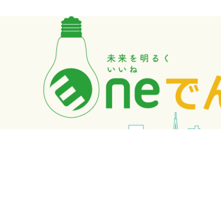
Eneでんきとは
lightbulb_outline
料金案内
assignment
導入事例
mode_edit
お問い合わせ
contact_mail