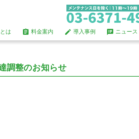
Skip
assignment
mode_edit
speaker_notes
とは
料金案内
導入事例
ニュース
to
content
調達調整のお知らせ