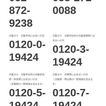
料金表A
0m³から20m³までの場合
169.81円
872-
0088
料金表B
20m³をこえ100m³までの場合
151.99円
料金表C
100m³をこえ350m³までの場合
143.84円
9238
料金表D
350m³をこえる場
130.63円
大阪ガス 大阪市内にお住いの方
大阪ガス 大阪市以外の大阪府南部にお
0120-0-
住まいの方
0120-3-
契約事務手数料
19424
19424
3,850円
ご契約期間
大阪ガス 大阪市以外の大阪府北
大阪ガス 兵庫県にお住まいの方
部・奈良県にお住まいの方
（大阪府・岡山県の一部地域を含みま
2年(自動更新)
（京都府の一部地域を含みます）
す）
0120-5-
0120-7-
注意事項
19424
19424
原料費調整額を加減算いたします。