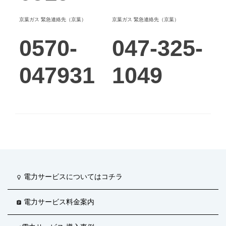
京葉ガス 緊急連絡先（京葉）
京葉ガス 緊急連絡先（京葉）
0570-
047-325-
047931
1049
電力サービスについてはコチラ
lightbulb_outline
電力サービス料金案内
assignment