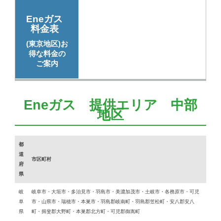
Eneガス
料金表
(東京地区)お
得な料金の
ご案内
Eneガス 提供エリア 中部
地区
都
道
市区町村
府
県
岐
岐阜市・大垣市・多治見市・羽島市・美濃加茂市・土岐市・各務原市・可児
阜
市・山県市・瑞穂市・本巣市・羽島郡岐南町・羽島郡笠松町・安八郡安八
県
町・揖斐郡大野町・本巣郡北方町・可児郡御嵩町