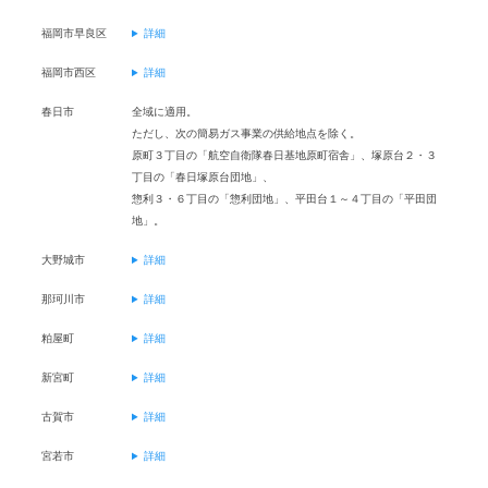
福岡市早良区
詳細
福岡市西区
詳細
春日市
全域に適用。
ただし、次の簡易ガス事業の供給地点を除く。
原町３丁目の「航空自衛隊春日基地原町宿舎」、塚原台２・３
丁目の「春日塚原台団地」、
惣利３・６丁目の「惣利団地」、平田台１～４丁目の「平田団
地」。
大野城市
詳細
那珂川市
詳細
粕屋町
詳細
新宮町
詳細
古賀市
詳細
宮若市
詳細