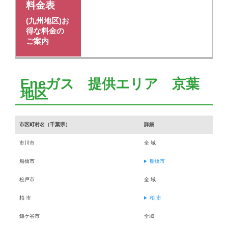
料金表
(九州地区)お
得な料金の
ご案内
Eneガス 提供エリア 京葉
地区
市区町村名（千葉県）
詳細
市川市
全 域
船橋市
船橋市
松戸市
全 域
柏 市
柏 市
鎌ケ谷市
全域