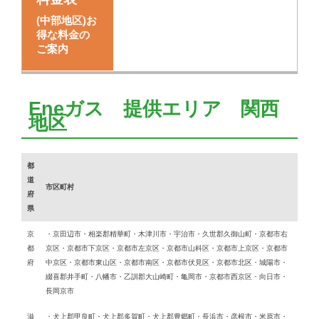
(中部地区)お
得な料金の
ご案内
Eneガス 提供エリア 関西
地区
都
道
市区町村
府
県
京
・京田辺市・相楽郡精華町・木津川市・宇治市・久世郡久御山町・京都市右
都
京区・京都市下京区・京都市左京区・京都市山科区・京都市上京区・京都市
府
中京区・京都市東山区・京都市南区・京都市伏見区・京都市北区・城陽市・
綴喜郡井手町・八幡市・乙訓郡大山崎町・亀岡市・京都市西京区・向日市・
長岡京市
滋
・犬上郡甲良町・犬上郡多賀町・犬上郡豊郷町・長浜市・彦根市・米原市・