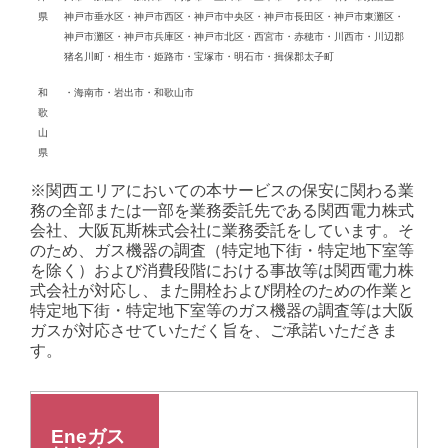
県
神戸市垂水区・神戸市西区・神戸市中央区・神戸市長田区・神戸市東灘区・
神戸市灘区・神戸市兵庫区・神戸市北区・西宮市・赤穂市・川西市・川辺郡
猪名川町・相生市・姫路市・宝塚市・明石市・揖保郡太子町
和
・海南市・岩出市・和歌山市
歌
山
県
※関西エリアにおいての本サービスの保安に関わる業
務の全部または一部を業務委託先である関西電力株式
会社、大阪瓦斯株式会社に業務委託をしています。そ
のため、ガス機器の調査（特定地下街・特定地下室等
を除く）および消費段階における事故等は関西電力株
式会社が対応し、また開栓および閉栓のための作業と
特定地下街・特定地下室等のガス機器の調査等は大阪
ガスが対応させていただく旨を、ご承諾いただきま
す。
Eneガス