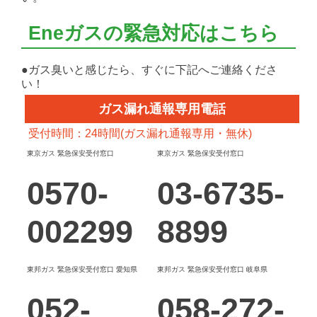
Eneガスの緊急対応はこちら
基本料金
使用ガス
ガス量料金（税
●ガス臭いと感じたら、すぐに下記へご連絡くださ
基本料金（税込）
量
込）
い！
料金表A
0m³から20m³までの場合
774.35円
ガス漏れ通報専用電話
料金表B
20m³をこえ100m³までの場合
1,112.93円
受付時間：24時間(ガス漏れ通報専用・無休)
東京ガス 緊急保安受付窓口
東京ガス 緊急保安受付窓口
料金表C
100m³をこえ350m³までの場
1,887.27円
合
0570-
03-6735-
料金表D
350m³をこえる場合
6,279.41円
002299
8899
ガス量料金
東邦ガス 緊急保安受付窓口 愛知県
東邦ガス 緊急保安受付窓口 岐阜県
使用ガス量
単位
単価
052-
058-272-