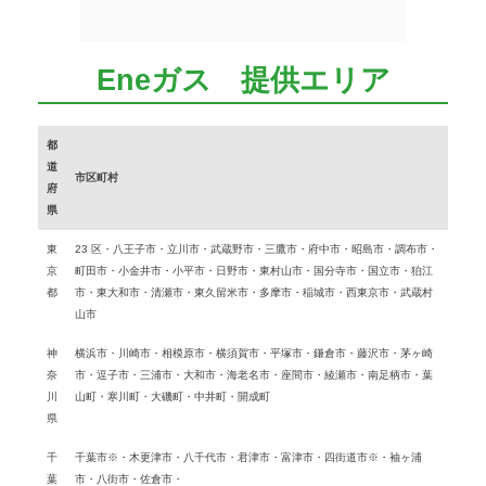
Eneガス 提供エリア
都
道
市区町村
府
県
東
23 区・八王子市・立川市・武蔵野市・三鷹市・府中市・昭島市・調布市・
京
町田市・小金井市・小平市・日野市・東村山市・国分寺市・国立市・狛江
都
市・東大和市・清瀬市・東久留米市・多摩市・稲城市・西東京市・武蔵村
山市
神
横浜市・川崎市・相模原市・横須賀市・平塚市・鎌倉市・藤沢市・茅ヶ崎
奈
市・逗子市・三浦市・大和市・海老名市・座間市・綾瀬市・南足柄市・葉
川
山町・寒川町・大磯町・中井町・開成町
県
千
千葉市※・木更津市・八千代市・君津市・富津市・四街道市※・袖ヶ浦
葉
市・八街市・佐倉市・