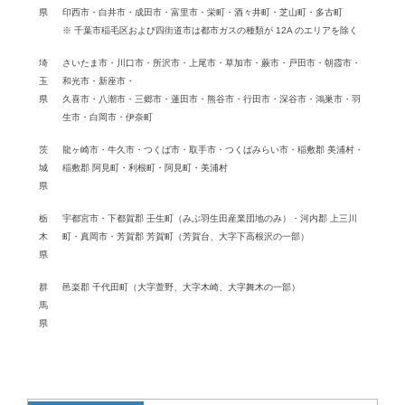
県
印西市・白井市・成田市・富里市・栄町・酒々井町・芝山町・多古町
※ 千葉市稲毛区および四街道市は都市ガスの種類が 12A のエリアを除く
埼
さいたま市・川口市・所沢市・上尾市・草加市・蕨市・戸田市・朝霞市・
玉
和光市・新座市・
県
久喜市・八潮市・三郷市・蓮田市・熊谷市・行田市・深谷市・鴻巣市・羽
生市・白岡市・伊奈町
茨
龍ヶ崎市・牛久市・つくば市・取手市・つくばみらい市・稲敷郡 美浦村・
城
稲敷郡 阿見町・利根町・阿見町・美浦村
県
栃
宇都宮市・下都賀郡 壬生町（みぶ羽生田産業団地のみ）・河内郡 上三川
木
町・真岡市・芳賀郡 芳賀町（芳賀台、大字下高根沢の一部）
県
群
邑楽郡 千代田町（大字萱野、大字木崎、大字舞木の一部）
馬
県