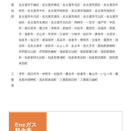
愛
名古屋市千種区・名古屋市東区・名古屋市北区・名古屋市西区・名古屋市中
知
村区・名古屋市中区・名古屋市昭和区・名古屋市瑞穂区・名古屋市熱田区・
県
名古屋市中川区・名古屋市港区・名古屋市南区・名古屋市守山区・名古屋市
緑区・名古屋市名東区・名古屋市天白区・岡崎市・一宮市・瀬戸市・半田
市・春日井市・豊川市・津島市・碧南市・刈谷市・豊田市・安城市・西尾
市・蒲郡市・犬山市・常滑市・江南市・小牧市・稲沢市・東海市・大府市・
知多市・知立市・尾張旭市・高浜市・岩倉市・豊明市・日進市・愛西市・清
須市・北名古屋市・弥富市・みよし市・あま市・長久手市・愛知郡東郷町・
丹羽郡大口町・丹羽郡扶桑町・海部郡大治町・海部郡蟹江町・海部郡飛島
村・知多郡阿久比町・知多郡東浦町・知多郡美浜町・知多郡武豊町・額田郡
幸田町
三
津市・四日市市・伊勢市・松阪市・桑名市・鈴鹿市・亀山市・いなべ市・桑
重
名郡木曽岬町・員弁郡東員町・三重郡朝日町・三重郡川越町
県
Eneガス
料金表