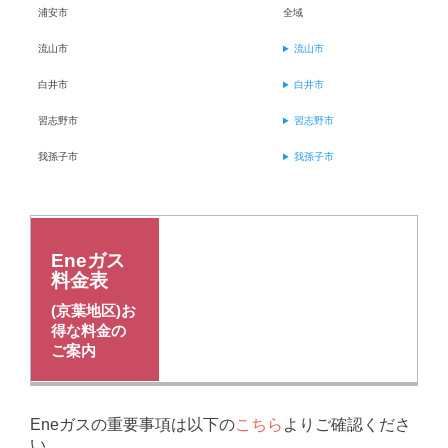
浦安市
全域
流山市
流山市
白井市
白井市
習志野市
習志野市
我孫子市
我孫子市
Eneガス
料金表
(京葉地区)お
得な料金の
ご案内
Eneガスの重要事項は以下の
こちら
よりご確認くださ
い。