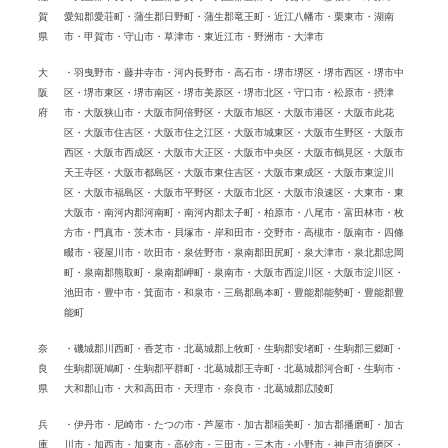
賀
愛知郡愛荘町・蒲生郡日野町・蒲生郡竜王町・近江八幡市・栗東市・湖南
県
市・甲賀市・守山市・草津市・東近江市・野洲市・大津市
大
・羽曳野市・藤井寺市・河内長野市・高石市・堺市堺区・堺市西区・堺市中
阪
区・堺市東区・堺市南区・堺市美原区・堺市北区・守口市・松原市・摂津
府
市・大阪狭山市・大阪市阿倍野区・大阪市旭区・大阪市港区・大阪市此花
区・大阪市住吉区・大阪市住之江区・大阪市城東区・大阪市生野区・大阪市
西区・大阪市西成区・大阪市大正区・大阪市中央区・大阪市鶴見区・大阪市
天王寺区・大阪市都島区・大阪市東住吉区・大阪市東成区・大阪市東淀川
区・大阪市福島区・大阪市平野区・大阪市北区・大阪市浪速区・大東市・東
大阪市・南河内郡河南町・南河内郡太子町・柏原市・八尾市・富田林市・枚
方市・門真市・茨木市・貝塚市・岸和田市・交野市・高槻市・阪南市・四條
畷市・寝屋川市・吹田市・泉佐野市・泉南郡田尻町・泉大津市・泉北郡忠岡
町・泉南郡熊取町・泉南郡岬町・泉南市・大阪市西淀川区・大阪市淀川区・
池田市・豊中市・箕面市・和泉市・三島郡島本町・豊能郡能勢町・豊能郡豊
能町
奈
・磯城郡川西町・香芝市・北葛城郡上牧町・生駒郡安堵町・生駒郡三郷町・
良
生駒郡斑鳩町・生駒郡平群町・北葛城郡王寺町・北葛城郡河合町・生駒市・
県
大和郡山市・大和高田市・天理市・奈良市・北葛城郡広陵町
兵
・伊丹市・尼崎市・たつの市・芦屋市・加古郡稲美町・加古郡播磨町・加古
庫
川市・加西市・加東市・高砂市・三田市・三木市・小野市・神戸市須磨区・