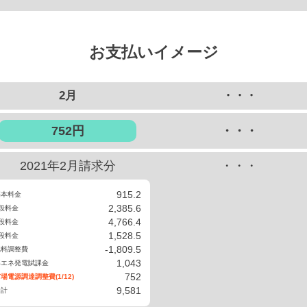
お支払いイメージ
2月
・・・
752円
・・・
2021年2月
請求分
・・・
915.2
基本料金
2,385.6
段料金
4,766.4
段料金
1,528.5
段料金
-1,809.5
燃料調整費
1,043
再エネ発電賦課金
752
市場電源
調達調整費
(1/12)
9,581
合計