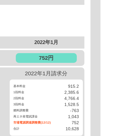
2022年1月
752円
2022年1月
請求分
915.2
基本料金
2,385.6
1段料金
4,766.4
2段料金
1,528.5
3段料金
-763
燃料調整費
1,043
再エネ発電賦課金
752
市場電源
調達調整費
(12/12)
10,628
合計