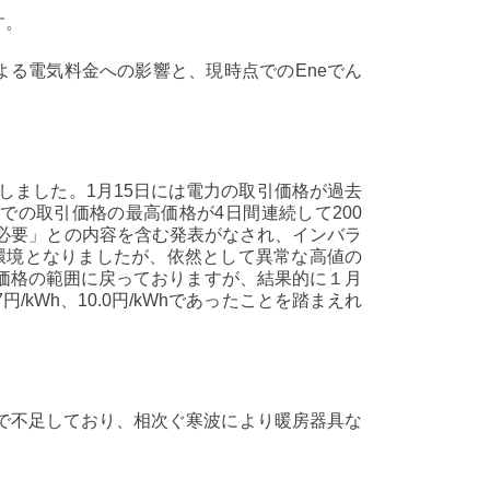
す。
による電気料金への影響と、現時点でのEneでん
生しました。1月15日には電力の取引価格が過去
日までの取引価格の最高価格が4日間連続して200
が必要」との内容を含む発表がなされ、インバラ
ない環境となりましたが、依然として異常な高値の
れる価格の範囲に戻っておりますが、結果的に１月
/kWh、10.0円/kWhであったことを踏まえれ
で不足しており、相次ぐ寒波により暖房器具な