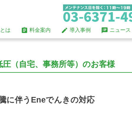
Skip
assignment
mode_edit
speaker_notes
とは
料金案内
導入事例
ニュース
to
content
低圧（自宅、事務所等）のお客様
騰に伴うEneでんきの対応