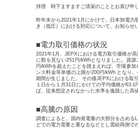
拝啓 時下ますますご清栄のこととお喜び申
昨年末から2021年1月にかけて、日本卸電力
き（低圧）における対応について、お知らせ
■電力取引価格の状況
2021年1月、JEPXにおける電力取引価格
に類を見ない251円/kWhとなりました。資源
円/kWhを超えたことを踏まえれば、市場参
ンス料金等単価の上限が200円/kWh とな
期間が生じました。 その後JEPXにおける取
１日から１月31日にかけての平均価格が63.1円
ば、従来想定されなかった水準を逸脱した高
■高騰の原因
調査によると、国内発電量の大部分を占める
どでの電力需要と重なるなどとし需給両側で