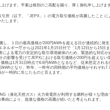
し上げます。平素は格別のご高配を賜り、厚く御礼申し上げま
取引所（以下、「JEPX」）の電力取引価格が高騰したこと 
いたします。
が高騰し、１日の最高価格が200円/kWhを超える日が連続的に発
エネルギー庁からは2021年1月15日付で「1月12日から15
加者による電力の安定的な取引環境確保のため、緊急的な対応
り、その影響を受けてJEPXにおける取引価格が200円を超え
引価格は1月31日時点で6.6円/kWhとなるなど、従来想定さ
/kWhとなり、昨年、一昨年の同時期の平均価格がそれぞれ7.7円
値が一時的に生じたものと言えます。
LNG（液化天然ガス）火力発電所が利用する燃料が様々な理由
の事由により、急激な価格の高騰が続いたと考えられます。